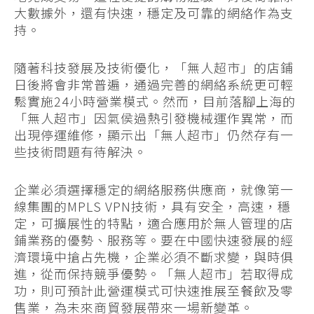
大數據外，還有快速，穩定及可靠的網絡作為支
持。
隨著科技發展及技術優化，「無人超市」的店鋪
日後將會非常普遍，通過完善的網絡系統更可輕
鬆實施24小時營業模式。然而，目前落腳上海的
「無人超市」因氣侯過熱引發機械運作異常，而
出現停運維修，顯示出「無人超市」仍然存有一
些技術問題有待解決。
企業必須選擇穩定的網絡服務供應商，就像第一
線集團的MPLS VPN技術，具有安全，高速，穩
定，可擴展性的特點，適合應用於無人管理的店
鋪業務的優勢、服務等。要在中國快速發展的經
濟環境中搶占先機，企業必須不斷求變，與時俱
進，從而保持競爭優勢。「無人超市」若取得成
功，則可預計此營運模式可快速推展至餐飲及零
售業，為未來商貿發展帶來一場新變革。