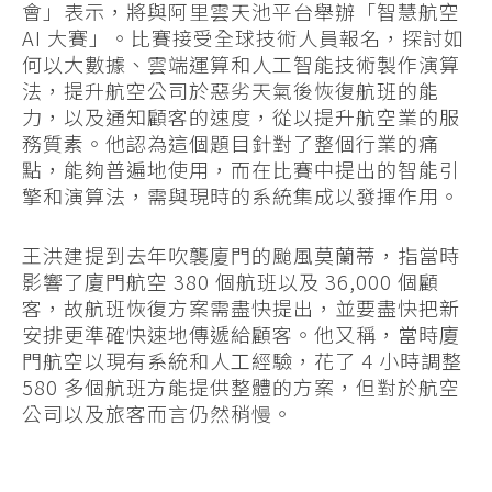
會」表示，將與阿里雲天池平台舉辦「智慧航空
AI 大賽」。比賽接受全球技術人員報名，探討如
何以大數據、雲端運算和人工智能技術製作演算
法，提升航空公司於惡劣天氣後恢復航班的能
力，以及通知顧客的速度，從以提升航空業的服
務質素。他認為這個題目針對了整個行業的痛
點，能夠普遍地使用，而在比賽中提出的智能引
擎和演算法，需與現時的系統集成以發揮作用。
王洪建提到去年吹襲廈門的颱風莫蘭蒂，指當時
影響了廈門航空 380 個航班以及 36,000 個顧
客，故航班恢復方案需盡快提出，並要盡快把新
安排更準確快速地傳遞給顧客。他又稱，當時廈
門航空以現有系統和人工經驗，花了 4 小時調整
580 多個航班方能提供整體的方案，但對於航空
公司以及旅客而言仍然稍慢。