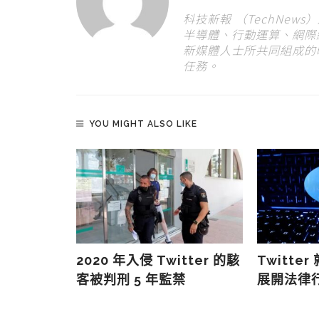
科技新報 （TechNew
半導體、行動運算、網際
新媒體人士所共同組成的
任務。
YOU MIGHT ALSO LIKE
sk 計劃收
2020 年入侵 Twitter 的駭
Twitte
員 75%
客被判刑 5 年監禁
展開法律