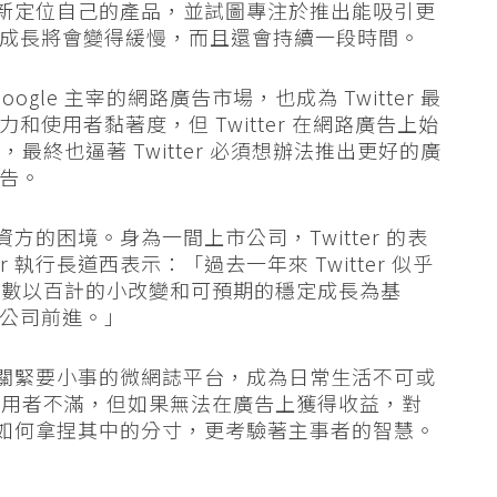
正在重新定位自己的產品，並試圖專注於推出能吸引更
的營收成長將會變得緩慢，而且還會持續一段時間。
oogle 主宰的網路廣告市場，也成為 Twitter 最
響力和使用者黏著度，但 Twitter 在網路廣告上始
庭抗禮，最終也逼著 Twitter 必須想辦法推出更好的廣
廣告。
資方的困境。身為一間上市公司，Twitter 的表
 執行長道西表示：「過去一年來 Twitter 似乎
些數以百計的小改變和可預期的穩定成長為基
新的公司前進。」
一些無關緊要小事的微網誌平台，成為日常生活不可或
使用者不滿，但如果無法在廣告上獲得收益，對
r 該如何拿捏其中的分寸，更考驗著主事者的智慧。