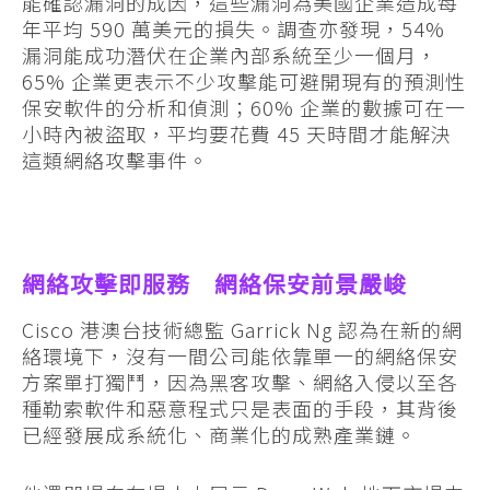
能確認漏洞的成因，這些漏洞為美國企業造成每
年平均 590 萬美元的損失。調查亦發現，54%
漏洞能成功潛伏在企業內部系統至少一個月，
65% 企業更表示不少攻擊能可避開現有的預測性
保安軟件的分析和偵測；60% 企業的數據可在一
小時內被盜取，平均要花費 45 天時間才能解決
這類網絡攻擊事件。
網絡攻擊即服務 網絡保安前景嚴峻
Cisco 港澳台技術總監 Garrick Ng 認為在新的網
絡環境下，沒有一間公司能依靠單一的網絡保安
方案單打獨鬥，因為黑客攻擊、網絡入侵以至各
種勒索軟件和惡意程式只是表面的手段，其背後
已經發展成系統化、商業化的成熟產業鏈。