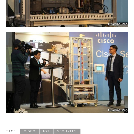
TAGS :
CISCO
IOT
SECURITY