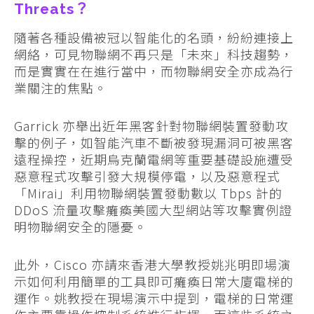
Threats？
隨著各種設備被冠以智能化的名頭，紛紛連接上
網絡，可見物聯網不再只是「未來」科技趨勢，
而是實實在在進行當中，而物聯網安全亦成為行
業關注的焦點。
Garrick 亦舉出近年黑客針對物聯網裝置發動攻
擊的例子，如智能汽車不斷被發現漏洞可被黑客
遠程操控，近期烏克蘭電網等重要基礎設施遭受
惡意程式攻擊引發大規模停電，以及惡意程式
「Mirai」利用物聯網裝置發動數以 Tbps 計的
DDoS 流量攻擊癱瘓美國大型網站等攻擊實例證
明物聯網安全的隱憂。
此外，Cisco 亦請來香港大學教授姚兆明即場演
示如何利用簡單的工具即可癱瘓日常大廈電梯的
運作。姚教授在現場演示中提到，電梯的日常運