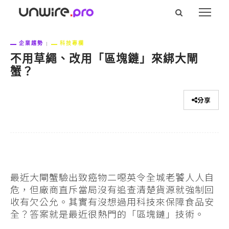
企業趨勢
科技專欄
不用草繩、改用「區塊鏈」來綁大閘
蟹？
分享
最近大閘蟹驗出致癌物二噁英令全城老饕人人自
危，但廠商直斥當局沒有追查清楚貨源就強制回
收有欠公允。其實有沒想過用科技來保障食品安
全？答案就是最近很熱門的「區塊鏈」技術。