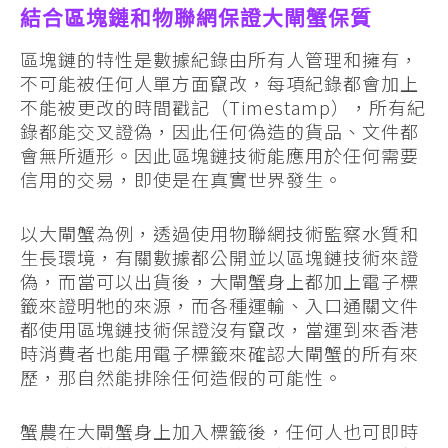
結合區塊鏈和物聯網保證大閘蟹保質
區塊鏈的特性是數據紀錄由所有人管理和擁有，
不可能被任何人單方面竄改，每項紀錄都會加上
不能被更改的時間戳記（Timestamp），所有紀
錄都能交叉證偽，因此任何偽造的貨品、文件都
會無所遁形。因此區塊鏈技術能應用於任何需要
信用的交易，即使是在真實世界發生。
以大閘蟹為例，透過使用物聯網技術監察水質和
生長環境，有關數據都公開並以區塊鏈技術來證
偽，而當可以出貨後，大閘蟹身上都加上電子標
籤來證明牠的來源，而各種運輸、入口通關文件
都使用區塊鏈技術保證沒有竄改，當運到來香港
時消費者也能用電子標籤來確認大閘蟹的所有來
歷，那自然能排除任何造假的可能性。
蟹農在大閘蟹身上加入標籤後，任何人也可即時