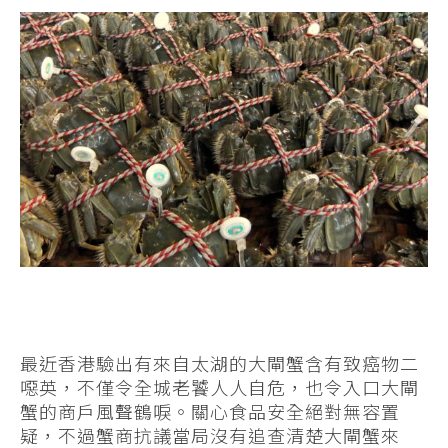
最近香港驗出有來自太湖的大閘蟹含有致癌物二
噁英，不僅令全城老饕人人自危，也令入口大閘
蟹的商戶風聲鶴唳。關心食品安全絕對無容置
疑，不過蟹商抗議當局沒有追查清楚大閘蟹來