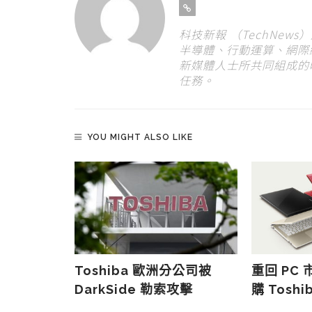
科技新報 （TechNew
半導體、行動運算、網際
新媒體人士所共同組成的
任務。
YOU MIGHT ALSO LIKE
大整合
Toshiba 歐洲分公司被
重回 PC 
u VAIO 傳
DarkSide 勒索攻擊
購 Toshi