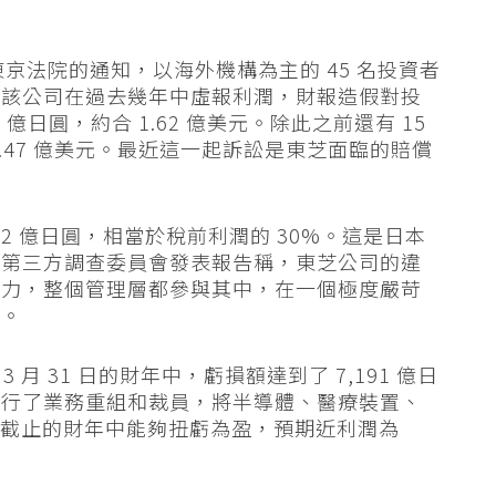
接到了東京法院的通知，以海外機構為主的 45 名投資者
，該公司在過去幾年中虛報利潤，財報造假對投
億日圓，約合 1.62 億美元。除此之前還有 15
.47 億美元。最近這一起訴訟是東芝面臨的賠償
1,562 億日圓，相當於稅前利潤的 30%。這是日本
，第三方調查委員會發表報告稱，東芝公司的違
壓力，整個管理層都參與其中，在一個極度嚴苛
定。
 月 31 日的財年中，虧損額達到了 7,191 億日
進行了業務重組和裁員，將半導體、醫療裝置、
3 月截止的財年中能夠扭虧為盈，預期近利潤為