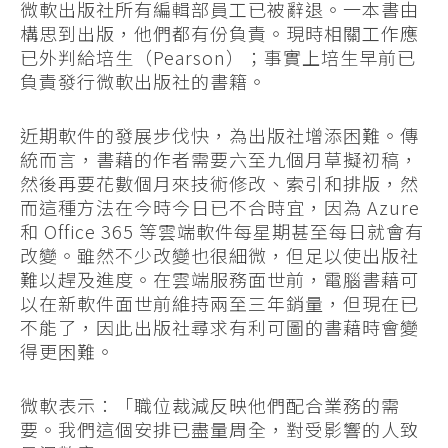
微軟出版社所有編輯部員工已被辭退。一本書由
構思到出版，他們都有份負責。現時相關工作應
已外判給培生（Pearson）；事實上培生早前已
負責發行微軟出版社的書籍。
近期軟件的發展步伐快，為出版社增添困難。傳
統而言，書藉的作者需要六至九個月草擬初稿，
然後再要花數個月來技術修改、索引和排版，然
而這種方法在今時今日已不合時宜，因為 Azure
和 Office 365 等雲端軟件每星期甚至每日就會有
改變。雖然不少改變也很細微，但足以使出版社
難以趕及進度。在雲端服務面世前，電腦書藉可
以在新軟件面世前維持兩至三年銷量，但現在已
不能了，因此出版社尋求有利可圖的書藉時會變
得更困難。
微軟表示：「職位裁減反映他們配合業務的需
要。我們這個安排已盡量周全，對受影響的人致