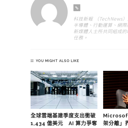
科技新報 （TechNew
半導體、行動運算、網際
新媒體人士所共同組成的
任務。
YOU MIGHT ALSO LIKE
修補 570
全球雲端基建季度支出衝破
Micros
I 掃描技術
1,434 億美元 AI 算力爭奪
架分離」界