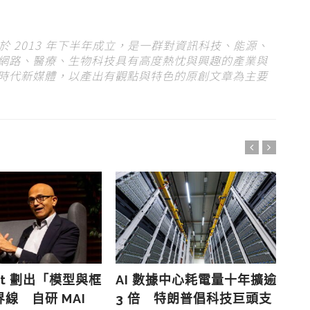
s）於 2013 年下半年成立，是一群對資訊科技、能源、
網路、醫療、生物科技具有高度熱忱與興趣的產業與
時代新媒體，以產出有觀點與特色的原創文章為主要
oft 劃出「模型與框
AI 數據中心耗電量十年擴逾
I
線 自研 MAI
3 倍 特朗普倡科技巨頭支
據