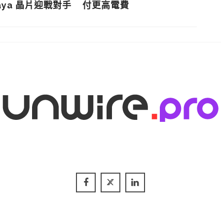
aya 晶片迎戰對手
付更高電費
A