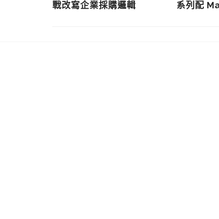
戰改寫企業採購邏輯
系列配 M