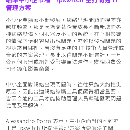
瞄準中小企市場 Ipswitch 主打簡易 IT
管理方案
不少企業隨著不斷發展，網絡出現問題的機率亦
越加頻繁，那是因為隨著企業成長不斷新增的各
種網絡設備、伺服器及不同的系統，在互相影響
的情況下便很容易出現問題，亦難以發現問題的
根源來自哪裡。若沒有足夠的 IT 技術人員管理或
合適的方案管理，長此以往問題不斷累計，一旦
公司伺服器或網站受影響無法運作，變相浪費公
司金錢和影響商譽。
中小企面對網絡出現問題時，往往只能大約推測
原因，因此合適網絡診斷工具便顯得相當重要，
皆因合適的工具才能協助管理人員準確發現問題
從而及早解決。
Alessandro Porro 表示，中小企面對的困難亦
正是 Ipswitch 所提供管理方案所要解決的問