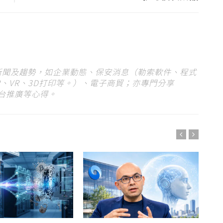
 新聞及趨勢，如企業動態、保安消息（勒索軟件、程式
、VR、3D打印等。）、電子商貿；亦專門分享
平台推廣等心得。
G
趨