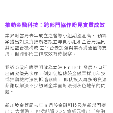
推動金融科技：跨部門協作盼見實質成效
業界對當局去年成立之督導小組期望甚高， 預算
案提出如投資推廣署設立專責小組和金管局連同
其他監管機構成 立平台去加強與業界溝通值得支
持，但跨部門工作成效有待觀察。
我認為政府應更明確為本港 FinTech 發展方向訂
出研究優先次序，例如促進傳統金融業採用科技
或推動檢討法例拆牆鬆綁， 即使投入再多的資源
都難以解決不少初創企業面對法例灰色地帶的問
題。
新加坡金管局去年 8 月設金融科技及創新部門提
出 5 大策略， 包括耗資 2.25 億新元推出「金融