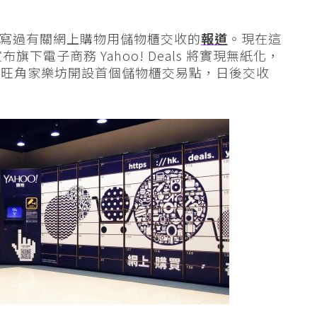
o 曾寫過有關網上購物用儲物櫃交收的
報道
。現在這
旗下電子商務 Yahoo! Deals 將實現無紙化，
在旺角家樂坊開設首個儲物櫃交易點，日後交收