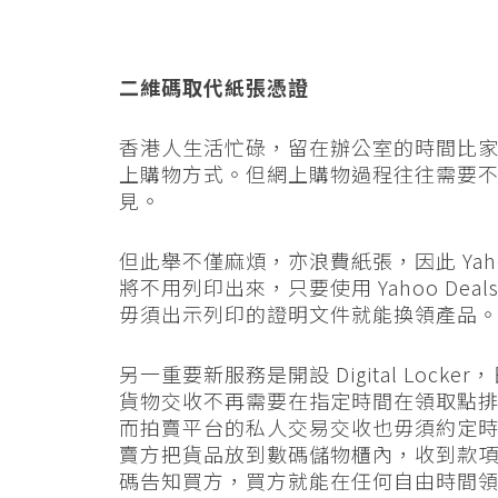
二維碼取代紙張憑證
香港人生活忙碌，留在辦公室的時間比
上購物方式。但網上購物過程往往需要
見。
但此舉不僅麻煩，亦浪費紙張，因此 Yaho
將不用列印出來，只要使用 Yahoo De
毋須出示列印的證明文件就能換領產品
另一重要新服務是開設 Digital Locke
貨物交收不再需要在指定時間在領取點
而拍賣平台的私人交易交收也毋須約定
賣方把貨品放到數碼儲物櫃內，收到款
碼告知買方，買方就能在任何自由時間