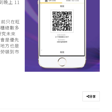
晚上 11
目前只在旺
物櫃總數多
研究未來
場會是優先
的地方也是
車勞頓到市
分享