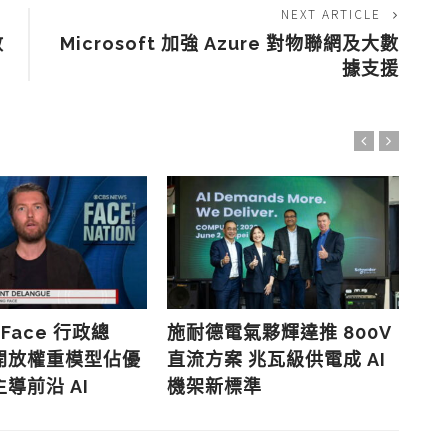
NEXT ARTICLE
數
Microsoft 加強 Azure 對物聯網及大數
據支援
 Face 行政總
施耐德電氣夥輝達推 800V
歐
開放權重模型佔優
直流方案 兆瓦級供電成 AI
效
導前沿 AI
機架新標準
款