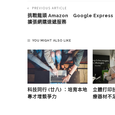
PREVIOUS ARTICLE
挑戰龍頭 Amazon Google Express
擴張網購速遞服務
YOU MIGHT ALSO LIKE
入「射流熔
科技同行 (廿八) ：培育本地
立體打印
」 材料成
專才增競爭力
療器材不
一