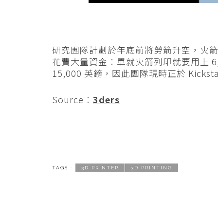
研究團隊計劃於年底前將勞箭升空，火箭
花費大量資金：單就火箭列印就要用上 6
15,000 英鎊，因此團隊現時正於 Kicks
Source：
3ders
TAGS :
3D PRINTER
3D PRINTING