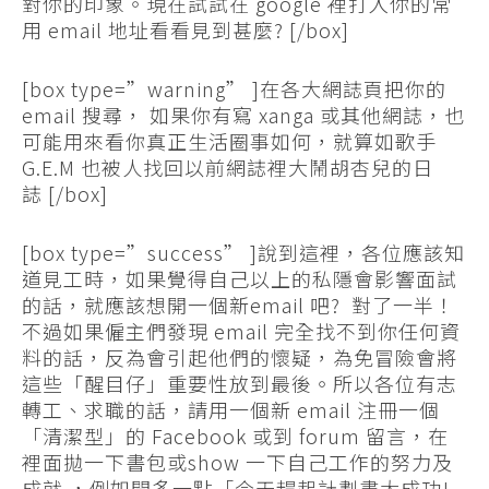
對你的印象。現在試試在 google 裡打入你的常
用 email 地址看看見到甚麼? [/box]
[box type=”warning” ]在各大網誌頁把你的
email 搜尋， 如果你有寫 xanga 或其他網誌，也
可能用來看你真正生活圈事如何，就算如歌手
G.E.M 也被人找回以前網誌裡大鬧胡杏兒的日
誌 [/box]
[box type=”success” ]說到這裡，各位應該知
道見工時，如果覺得自己以上的私隱會影響面試
的話，就應該想開一個新email 吧? 對了一半！
不過如果僱主們發現 email 完全找不到你任何資
料的話，反為會引起他們的懷疑，為免冒險會將
這些「醒目仔」重要性放到最後。所以各位有志
轉工、求職的話，請用一個新 email 注冊一個
「清潔型」的 Facebook 或到 forum 留言，在
裡面拋一下書包或show 一下自己工作的努力及
成就 ，例如開多一點「今天趕起計劃書大成功!