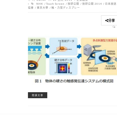
NHK
Touch Screen
技研公開
技研公開 2014
日本放送
協會
東京大學
触・力覚ディスプレー
分享
閱讀文章