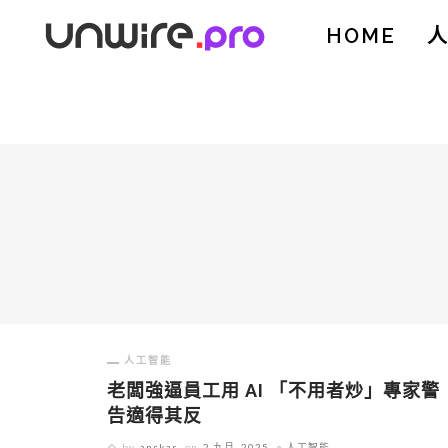
HOME
人工智能
老闆強逼員工用 AI 「不用者炒」專家警
告適得其反
by
anskar
on
2 九月, 2025
人工智能