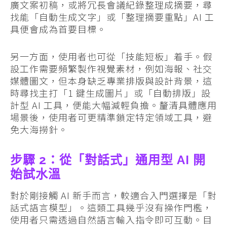
廣文案初稿，或將冗長會議紀錄整理成摘要，尋
找能「自動生成文字」或「整理摘要重點」AI 工
具便會成為首要目標。
另一方面，使用者也可從「技能短板」着手。假
設工作需要頻繁製作視覺素材，例如海報、社交
媒體圖文，但本身缺乏專業排版與設計背景，這
時尋找主打「1 鍵生成圖片」或「自動排版」設
計型 AI 工具，便能大幅減輕負擔。釐清具體應用
場景後，使用者可更精準鎖定特定領域工具，避
免大海撈針。
步驟 2：從「對話式」通用型 AI 開
始試水溫
對於剛接觸 AI 新手而言，較適合入門選擇是「對
話式語言模型」。這類工具幾乎沒有操作門檻，
使用者只需透過自然語言輸入指令即可互動。目