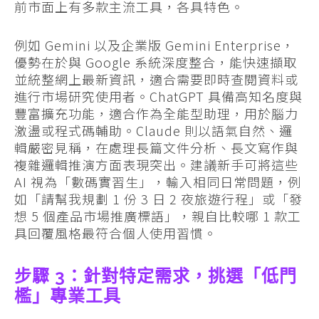
前市面上有多款主流工具，各具特色。
例如 Gemini 以及企業版 Gemini Enterprise，
優勢在於與 Google 系統深度整合，能快速擷取
並統整網上最新資訊，適合需要即時查閱資料或
進行市場研究使用者。ChatGPT 具備高知名度與
豐富擴充功能，適合作為全能型助理，用於腦力
激盪或程式碼輔助。Claude 則以語氣自然、邏
輯嚴密見稱，在處理長篇文件分析、長文寫作與
複雜邏輯推演方面表現突出。建議新手可將這些
AI 視為「數碼實習生」，輸入相同日常問題，例
如「請幫我規劃 1 份 3 日 2 夜旅遊行程」或「發
想 5 個產品市場推廣標語」，親自比較哪 1 款工
具回覆風格最符合個人使用習慣。
步驟 3：針對特定需求，挑選「低門
檻」專業工具