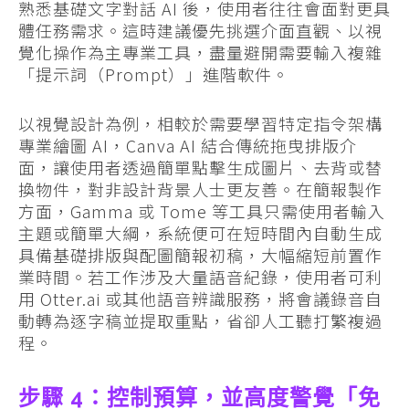
熟悉基礎文字對話 AI 後，使用者往往會面對更具
體任務需求。這時建議優先挑選介面直觀、以視
覺化操作為主專業工具，盡量避開需要輸入複雜
「提示詞（Prompt）」進階軟件。
以視覺設計為例，相較於需要學習特定指令架構
專業繪圖 AI，Canva AI 結合傳統拖曳排版介
面，讓使用者透過簡單點擊生成圖片、去背或替
換物件，對非設計背景人士更友善。在簡報製作
方面，Gamma 或 Tome 等工具只需使用者輸入
主題或簡單大綱，系統便可在短時間內自動生成
具備基礎排版與配圖簡報初稿，大幅縮短前置作
業時間。若工作涉及大量語音紀錄，使用者可利
用 Otter.ai 或其他語音辨識服務，將會議錄音自
動轉為逐字稿並提取重點，省卻人工聽打繁複過
程。
步驟 4：控制預算，並高度警覺「免