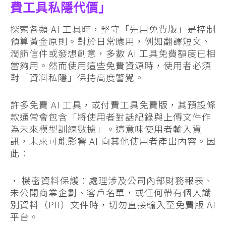
費工具私隱代價」
探索各類 AI 工具時，堅守「先用免費版」是控制
預算黃金原則。對於日常應用，例如翻譯短文、
潤飾信件或發想創意，多數 AI 工具免費額度已相
當夠用。然而使用這些免費資源時，使用者必須
對「資料私隱」保持高度警覺。
許多免費 AI 工具，或付費工具免費版，其預設條
款通常會包含「將使用者對話紀錄與上傳文件作
為未來模型訓練數據」。這意味使用者輸入資
訊，未來可能影響 AI 向其他使用者產出內容。因
此：
• 機密資料保護：處理涉及公司內部財務報表、
未公開商業企劃、客戶名單，或任何帶有個人識
別資料（PII）文件時，切勿直接輸入至免費版 AI
平台。