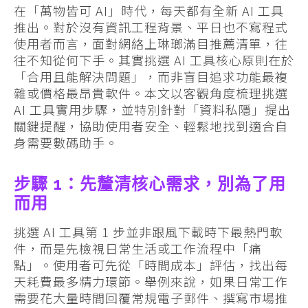
在「萬物皆可 AI」時代，每天都有全新 AI 工具
推出。對於沒有資訊工程背景、平日也不寫程式
使用者而言，面對網絡上琳瑯滿目推薦清單，往
往不知從何下手。其實挑選 AI 工具核心原則在於
「合用且能解決問題」，而非盲目追求功能最複
雜或價格最昂貴軟件。本文以客觀角度梳理挑選
AI 工具實用步驟，並特別針對「資料私隱」提出
關鍵提醒，協助使用者安全、輕鬆地找到適合自
身需要數碼助手。
步驟 1：先釐清核心需求，別為了用
而用
挑選 AI 工具第 1 步並非跟風下載時下最熱門軟
件，而是先檢視日常生活或工作流程中「痛
點」。使用者可先從「時間成本」評估，找出每
天耗費最多精力環節。舉例來說，如果日常工作
需要花大量時間回覆常規電子郵件、撰寫市場推