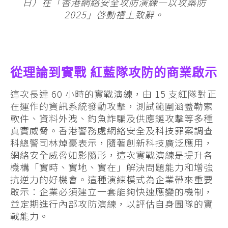
日）在「
香港網絡安全攻防演練—以攻築防
2025」啓動禮上致辭。
從理論到實戰 紅藍隊攻防的商業啟示
這次長達 60 小時的實戰演練，由 15 支紅隊對正
在運作的資訊系統發動攻擊，測試範圍涵蓋勒索
軟件、資料外洩、釣魚詐騙及供應鏈攻擊等多種
真實威脅。香港警務處網絡安全及科技罪案調查
科總警司林焯豪表示，隨著創新科技廣泛應用，
網絡安全威脅如影隨形，這次實戰演練是提升各
機構「實時、實地、實在」解決問題能力和增強
抗逆力的好機會。這種演練模式為企業帶來重要
啟示：企業必須建立一套能夠快速應變的機制，
並定期進行內部攻防演練，以評估自身團隊的實
戰能力。