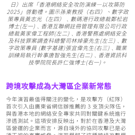
日）出席「香港網絡安全攻防演練—以攻築防
2025」啓動禮。圖示孫東教授（右四）、數字政
策專員黃志光（左四）﹑數碼港行政總裁鄭松岩
博士(左一)﹑香港互聯網註冊管理有限公司行政
總裁黃家偉工程師(左二)﹑香港警務處網絡安全
及科技罪案調查科總警司林焯豪先生(左三)﹑數
字政策專員 (數字基建)張宜偉先生(右三)﹑職業
訓練局執行幹事唐智強先生(右二)﹑香港資訊科
技學院院長許仁強博士(右一)。
跨境攻擊成為大灣區企業新常態
今年演習最值得關注的變化，是攻擊方（紅隊）
首次引入由廣東省網信辦推薦的 3 支頂尖隊伍，
與香港本地的網絡安全專家共同對關鍵系統進行
滲透測試。這項安排反映出，對於在香港及大灣
區營運的企業而言，源自境外的協同攻擊已是必