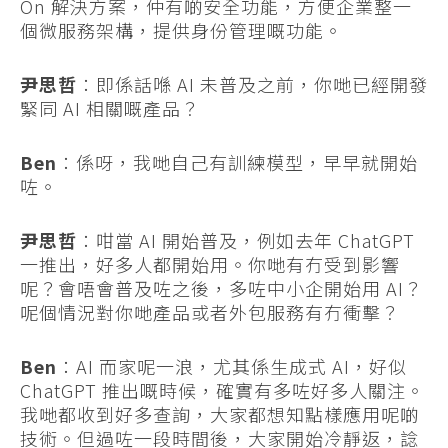
On 解決方案，仲有啲安全功能，方便企業整一
個微服務架構，提供身份管理嘅功能。
尹思哲
：即係話喺 AI 未普及之前，你哋已經開發
緊同 AI 相關嘅產品？
Ben
：係呀，我哋自己有訓練模型，早早就開始
咗。
尹思哲
：咁當 AI 開始普及，例如去年 ChatGPT
一推出，好多人都開始用。你哋有冇受到影響
呢？會唔會普及咗之後，多咗中小企開始用 AI？
呢個情況對你哋產品或者外包服務有冇衝擊？
Ben
：AI 而家呢一浪，尤其係生成式 AI，好似
ChatGPT 推出嘅時候，確實有多咗好多人關注。
我哋都收到好多查詢，大家都想知點樣應用呢啲
技術。但過咗一段時間後，大家開始冷靜返，諗