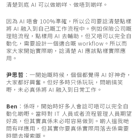
清楚到底 AI 可以做啲咩、做唔到啲咩。
因為 AI 唔會 100%準確，所以公司要諗清楚點樣
將 AI 融入到自己嘅工作流程中。例如保險公司嘅
理賠流程，點樣用 AI 去輔助，但又唔可以完全自
動化，需要設計一個適合嘅 workflow。所以而
家大家開始實際啲，諗清楚 AI 應該點樣實際應
用。
尹思哲
：一開始嘅時候，個個都覺得 AI 好神奇，
大家都好興奮。但好多時只係玩玩，問啲搞笑
嘢，未必真係將 AI 融入到日常工作。
Ben
：係呀，開始時好多人會諗可唔可以完全自
動化啲嘢。當時對 IT 人員或者流程管理人員期望
好高，但其實真係未必咁容易做到。啲人搵我哋
問有咩應用，但其實你要真係實際用落去係需要
時間去摸索嘅。