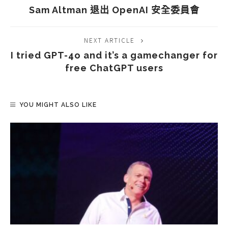
Sam Altman 退出 OpenAI 安全委員會
NEXT ARTICLE
I tried GPT-4o and it’s a gamechanger for
free ChatGPT users
YOU MIGHT ALSO LIKE