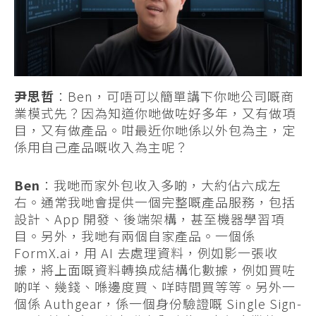
尹思哲
：Ben，可唔可以簡單講下你哋公司嘅商
業模式先？因為知道你哋做咗好多年，又有做項
目，又有做產品。咁最近你哋係以外包為主，定
係用自己產品嘅收入為主呢？
Ben
：我哋而家外包收入多啲，大約佔六成左
右。通常我哋會提供一個完整嘅產品服務，包括
設計、App 開發、後端架構，甚至機器學習項
目。另外，我哋有兩個自家產品。一個係
FormX.ai，用 AI 去處理資料，例如影一張收
據，將上面嘅資料轉換成結構化數據，例如買咗
啲咩、幾錢、喺邊度買、咩時間買等等。另外一
個係 Authgear，係一個身份驗證嘅 Single Sign-