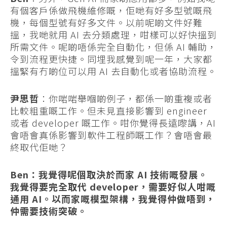
有個客戶係做飛機維修嘅，佢哋有好多型號嘅飛
機，每個型號有好多文件。以前呢啲文件好難
搵，我哋就用 AI 去分類處理，咁樣可以好快搵到
所需文件。呢啲唔係完全自動化，但係 AI 輔助，
令到流程更快捷。同埋我感覺到呢一年，大家都
搵緊有冇啲位可以用 AI 去自動化或者協助流程。
尹思哲
：你啱啱舉嗰啲例子，都係一啲重複或者
比較粗重嘅工作。但未見直接影響到 engineer
或者 developer 嘅工作。咁你覺得長遠嚟講，AI
會唔會真係影響到軟件工程師嘅工作？會唔會最
終取代佢哋？
Ben：我覺得呢個取決於而家 AI 技術嘅發展。
我覺得要完全取代 developer，需要好似人咁嘅
通用 AI。以而家嘅模型架構，我覺得仲做唔到，
仲需要技術突破。