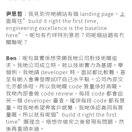
尹思哲
：我見到你哋網站有個 landing page，上
面寫住”build it right the first time,
engineering excellence is the baseline
here”。呢句有冇咩特別意思？同呢個話題有冇
關聯呢？
Ben
：呢句其實係想突顯我哋公司對技術嘅追
求。我哋公司成立時，就以技術實力為基礎。舉
個例，我哋請 developer 時，面試都比較難，甚
至有啲人會專登嚟試吓自己水平點。公司內部文
化亦都係咁，所以我哋嘅 code 質量係好高嘅。
我哋內部會做 code review，每段 code 都會由
另一個 developer 審查，確保每段 code 都有質
量。咁我哋希望畀客戶感覺，我哋係認真同有質
量嘅。所以就有呢個”build it right the first
time”嘅理念，唔想你做完之後發現有問題，然
後再重頭來過。