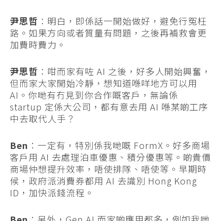
尹思哲
：明白，即係話一開始做好，避免行冤枉
路。如果方向或者質量有問題，之後再補救會更
加費時費力。
尹思哲
：咁而家有咗 AI 之後，好多人開始興奮，
但而家大家開始冷靜，想知道喺咩地方可以用
AI。你哋有冇見到你合作嘅客戶，無論係
startup 定係大公司，都有意去用 AI 喺某啲工序
中去取代人手？
Ben
：一定有，特別係我哋嘅 FormX。好多商場
客戶用 AI 去處理泊車優惠、積分優惠等。啲貴價
商場仲想提升效率，唔使排隊、唔使等。早期時
候，政府派消費券都用 AI 去識別 Hong Kong
ID，加快派錢流程。
Ben
：另外，Gen AI 而家啲應用都多，例如我哋