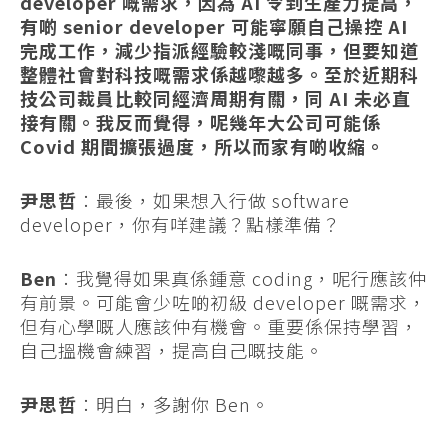
developer 嘅需求，因為 AI 令到生產力提高，
有啲 senior developer 可能寧願自己操控 AI
完成工作，減少指派經驗較淺嘅同事，但要知道
整體社會對科技嘅需求係越嚟越多。至於
近期科
技公司裁員比較同經濟周期有關，同 AI 未必直
接有關。我反而覺得，呢幾年大公司可能係
Covid 期間擴張過度，所以而家有啲收縮。
尹思哲
：最後，如果想入行做 software
developer，你有咩建議？點樣準備？
Ben
：我覺得如果真係鍾意 coding，呢行應該仲
有前景。可能會少咗啲初級 developer 嘅需求，
但有心學嘅人應該仲有機會。重要係保持學習，
自己搵機會練習，提高自己嘅技能。
尹思哲
：明白，多謝你 Ben。