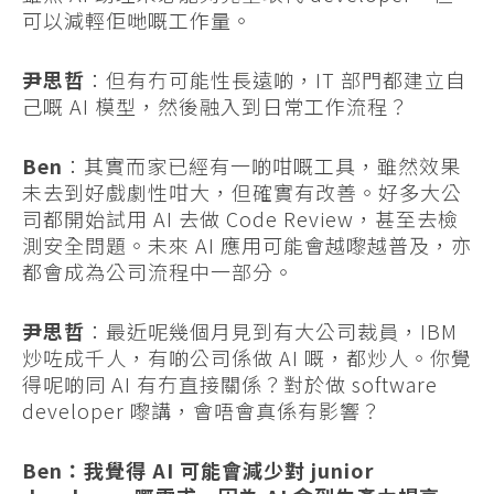
可以減輕佢哋嘅工作量。
尹思哲
：但有冇可能性長遠啲，IT 部門都建立自
己嘅 AI 模型，然後融入到日常工作流程？
Ben
：其實而家已經有一啲咁嘅工具，雖然效果
未去到好戲劇性咁大，但確實有改善。好多大公
司都開始試用 AI 去做 Code Review，甚至去檢
測安全問題。未來 AI 應用可能會越嚟越普及，亦
都會成為公司流程中一部分。
尹思哲
：最近呢幾個月見到有大公司裁員，IBM
炒咗成千人，有啲公司係做 AI 嘅，都炒人。你覺
得呢啲同 AI 有冇直接關係？對於做 software
developer 嚟講，會唔會真係有影響？
Ben：我覺得 AI 可能會減少對 junior