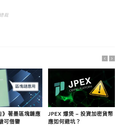
總裁
告》著墨區塊鏈應
JPEX 爆煲 – 投資加密貨幣
元
經驗可借鑒
應如何避坑？
M