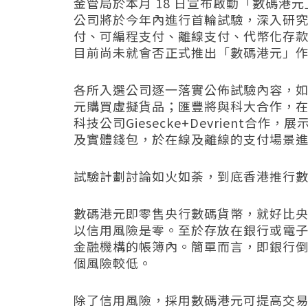
金管局於本月 18 日宣布啟動「數碼港
公司將於今年內進行首輪試驗，深入研
付、可編程支付、離線支付、代幣化存款
目前尚未就會否正式推出「數碼港元」
各所入選公司逐一落實公佈試驗內容，如 M
元購買虛擬貨品；匯豐將與科大合作，
科技公司
Giesecke+Devrient
合作，展
及實體錢包，於在線及離線的支付場景
試驗計劃討論如火如荼，到底香港推行
數碼港元即零售央行數碼貨幣，就好比
以信用風險是零。至於存放在銀行或電
金融機構的帳簿內。簡單而言，即銀行
個風險較低。
除了信用風險，採用數碼港元可提高交