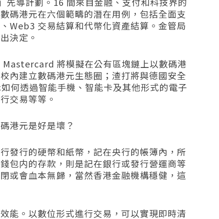
元」先導計劃。16 間來自金融、支付和科技界的
究數碼港元在六個範疇的潛在用例，包括全面支
、Web3 交易結算和代幣化資產結算。金管局
作出決定。
astercard 將模擬在公有區塊鏈上以數碼港
在校內建立數碼港元生態圈；渣打將
與德國安全
示如何透過智能手機、智能卡及其他形式的電子
進行交易等等。
數碼港元是好是壞？
央行發行的硬幣和紙幣，記在央行的帳簿內，所
子錢包内的存款，則是記在銀行或發行營運商等
倒閉或會血本無歸，當然香港金融機構穩健，這
易效能。以數位形式進行交易，可以實現即時清