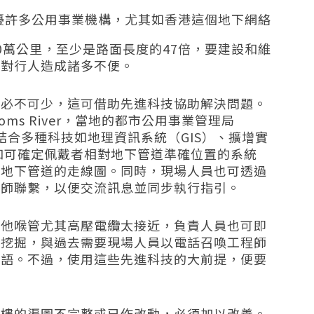
擾許多公用事業機構，尤其如香港這個地下網絡
0
萬公里，至少是路面長度的
47
倍，要建設和維
，對行人造成諸多不便。
作必不可少，這可借助先進科技協助解決問題。
oms River
，當地的都市公用事業管理局
結合多種科技如地理資訊系統（
GIS
）、擴增實
和可確定佩戴者相對地下管道準確位置的系統
與地下管道的走線圖。同時，現場人員也可透過
程師聯繫，以便交流訊息並同步執行指引。
其他喉管尤其高壓電纜太接近，負責人員也可即
手挖掘，與過去需要現場人員以電話召喚工程師
而語。不過，使用這些先進科技的大前提，便要
私樓的渠圖不完整或已作改動，必須加以改善。