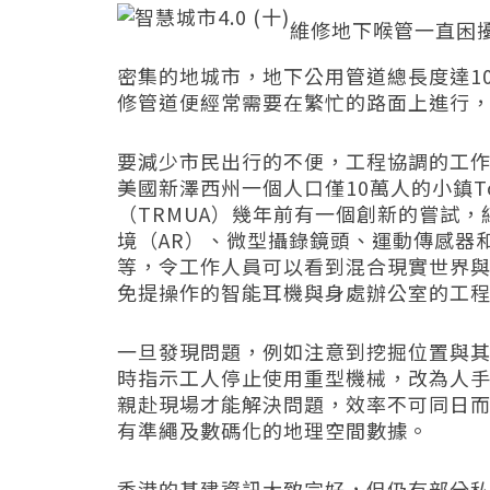
維修地下喉管一直困
密集的地城市，地下公用管道總長度達
1
修管道便經常需要在繁忙的路面上進行
要減少市民出行的不便，工程協調的工
美國新澤西州一個人口僅
10
萬人的小鎮
T
（
TRMUA
）幾年前有一個創新的嘗試，
境（
AR
）、微型攝錄鏡頭、運動傳感器
等，令工作人員可以看到混合現實世界
免提操作的智能耳機與身處辦公室的工
一旦發現問題，例如注意到挖掘位置與
時指示工人停止使用重型機械，改為人
親赴現場才能解決問題，效率不可同日
有準繩及數碼化的地理空間數據。
香港的基建資訊大致完好，但仍有部分