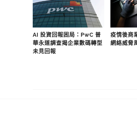
合型訂閱」
AI 投資回報困局：PwC 普
疫情後商
漫畫創作環
華永道調查揭企業數碼轉型
網絡威脅
未見回報