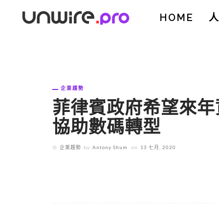
HOME
企業趨勢
菲律賓政府希望來年資
協助數碼轉型
企業趨勢
by
Antony Shum
on
13 七月, 2020