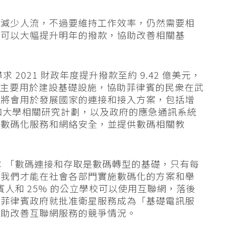
作減少人流，不過要維持工作效率，仍然需要相
望可以大幅提升明年的撥款，協助改善相關基
 2021 財政年度提升撥款至約 9.42 億美元，
撥款主要用於建設基礎設施，協助菲律賓的民衆在武
半將會用於發展國家的連接和接入方案，包括增
家和大學相關研究計劃，以及政府的應急通訊系統
的數碼化服務和網絡安全，並提供數碼相關教
an II 表示：「數碼連接和存取是數碼轉型的基礎，只有每
，我們才能在社會各部門實施數碼化的方案和舉
菲律賓人和 25% 的公立學校可以使用互聯網，落後
年菲律賓政府就批准衛星服務成為「基礎電訊服
有助改善互聯網服務的競爭情況。