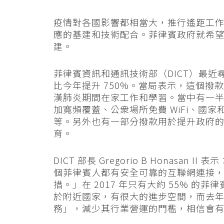
疫情對各國影響都相當大，推行遙距工
應的基建和技術配合。菲律賓政府就希
建。
菲律賓資訊和通訊技術部（DICT）最近尋求
比今年提升 750%。當局表示，這個
漢肺炎期間在家工作和學習。當中有一
加寬頻覆蓋、公衆場所免費 WiFi、國
等。另外也有一部分撥款用於提升政府
育。
DICT 部長 Gregorio B Honas
個菲律賓人都有安全可靠的互聯網連接
措。」在 2017 年只有大約 55% 的
於附近國家，有很大的進步空間，而去
務」，減少其行業營運的門檻，相信會