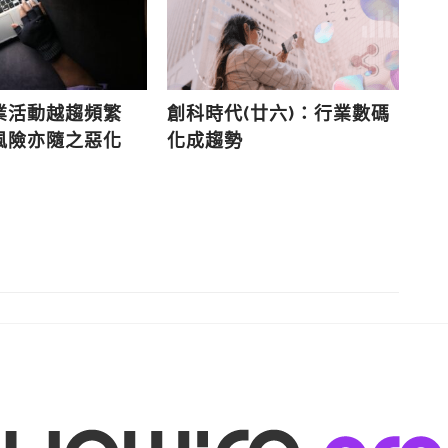
業活動越趨頻繁
創科時代(廿六)：行業數碼
遙
風險亦隨之惡化
化成趨勢
網
RI
Te
合
管