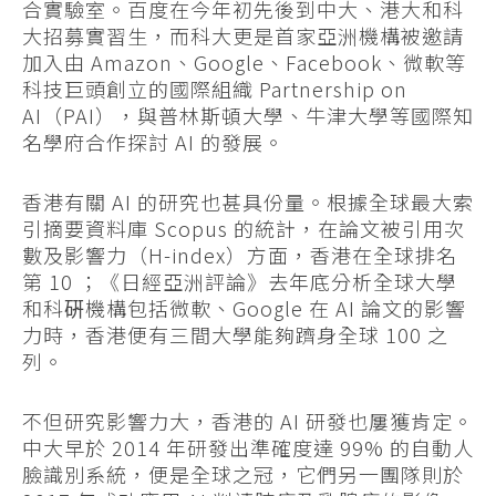
合實驗室。百度在今年初先後到中大、港大和科
大招募實習生，而科大更是首家亞洲機構被邀請
加入由 Amazon、Google、Facebook、微軟等
科技巨頭創立的國際組織 Partnership on
AI（PAI），與普林斯頓大學、牛津大學等國際知
名學府合作探討 AI 的發展。
香港有關 AI 的研究也甚具份量。根據全球最大索
引摘要資料庫 Scopus 的統計，在論文被引用次
數及影響力（H-index）方面，香港在全球排名
第 10 ；《日經亞洲評論》去年底分析全球大學
和科硏機構包括微軟、Google 在 AI 論文的影響
力時，香港便有三間大學能夠躋身全球 100 之
列。
不但研究影響力大，香港的 AI 研發也屢獲肯定。
中大早於 2014 年研發出準確度達 99% 的自動人
臉識別系統，便是全球之冠，它們另一團隊則於