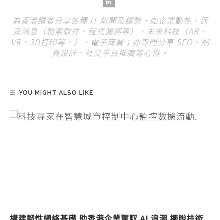
為香港讀者分享各種 IT 新聞及趨勢，如企業動態、保
安消息（勒索軟件、程式漏洞等）、未來科技（AR、
VR、3D打印等。）、電子商貿；亦專門分享 SEO、網
頁設計、社交平台推廣等心得。
YOU MIGHT ALSO LIKE
構建韌性網絡基礎 助香港企業駕馭 AI 浪潮 擺脫技術