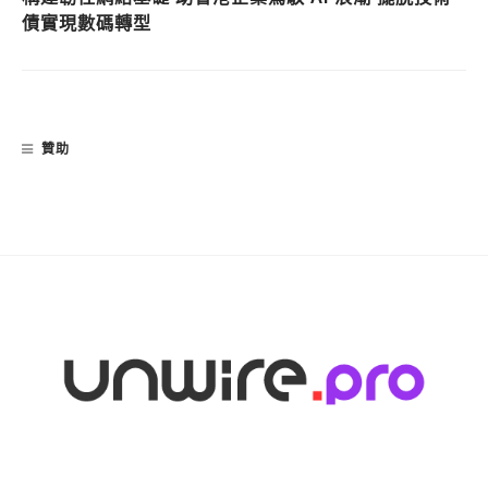
債實現數碼轉型
贊助