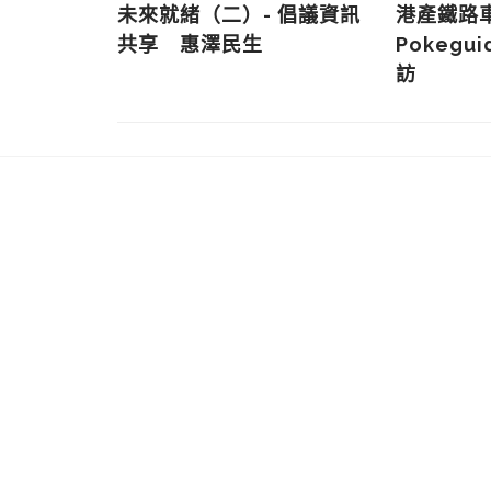
 提高數據
未來就緒（二）- 倡議資訊
港產鐵路
信基礎
共享 惠澤民生
Pokegu
訪