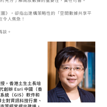
政府充分了解開放數據的重要性，實在可喜。
藍圖》，卻指出建構策略性的「空間數據共享平
實在令人焦急！
再談。
教授，香港土生土長培
創辦 Esri 中國（香
系統（GIS）軟件和
鄧博士對資訊科技行業、
城市等經常提出建議，