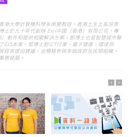
NG
香港大學計算機科學系榮譽教授，香港土生土長培育
士於九十年代創辦 Esri中國（香港）有限公司，專
IS）軟件和提供相關解決方案。鄧博士也是智慧城市聯
GIS本業，鄧博士對ICT行業、電子健康、環境保
等經常提出建議，並積極參與多個政府及民間組織，
事務發展。