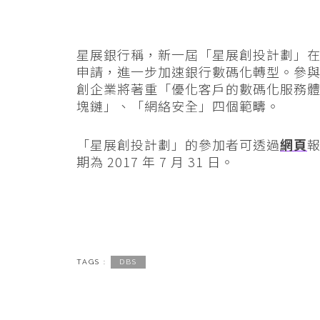
星展銀行稱，新一屆「星展創投計劃」在新
申請，進一步加速銀行數碼化轉型。參與
創企業將著重「優化客戶的數碼化服務
塊鏈」、「網絡安全」四個範疇。
「星展創投計劃」的參加者可透過
網頁
期為 2017 年 7 月 31 日。
TAGS :
DBS