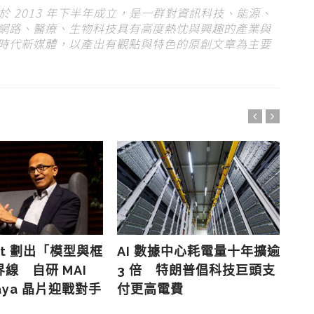
s）於 2013 年下半年成立，是一群對資訊科技、能源、
網路、醫療、生物科技具有高度熱忱與興趣的產業與
時代新媒體，以產出有觀點與特色的原創文章為主要
oft 劃出「模型與框
AI 數據中心耗電量十年擴逾
Mi
線 自研 MAI
3 倍 特朗普倡科技巨頭支
個
aya 晶片迎戰對手
付更高電費
改