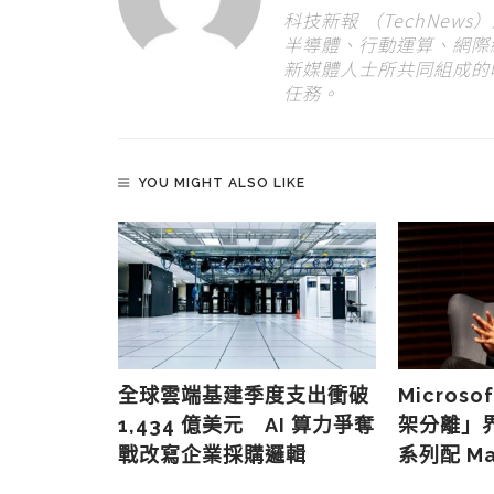
科技新報 （TechNew
半導體、行動運算、網際
新媒體人士所共同組成的
任務。
YOU MIGHT ALSO LIKE
時機惹火
全球雲端基建季度支出衝破
Micros
員風波未平即
1,434 億美元 AI 算力爭奪
架分離」界
戰改寫企業採購邏輯
系列配 M