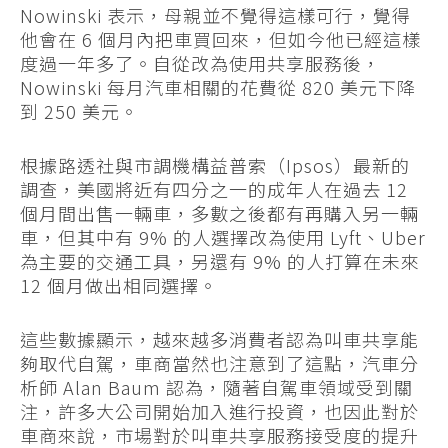
Nowinski 表示，母親並不覺得這樣可行，覺得
他會在 6 個月內把車買回來，但如今他已經這樣
度過一年多了。自從改為使用共享服務後，
Nowinski 每月汽車相關的花費從 820 美元下降
到 250 美元。
根據路透社與市調機構益普索（Ipsos）最新的
調查，美國將近有四分之一的成年人在過去 12
個月間出售一輛車，多數之後都有再購入另一輛
車，但其中有 9% 的人選擇改為使用 Lyft、Uber
為主要的交通工具，另還有 9% 的人打算在未來
12 個月做出相同選擇。
這些數據顯示，越來越多消費者認為叫車共享能
夠取代自駕，車商當然也注意到了這點，汽車分
析師 Alan Baum 認為，隨著自駕車領域受到關
注，許多大公司開始加入進行投資，也因此對於
車商來說，市場對於叫車共享服務接受度的提升