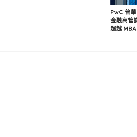
法權正式生
PwC 普
面臨巨額罰
金融高管認
超越 MBA