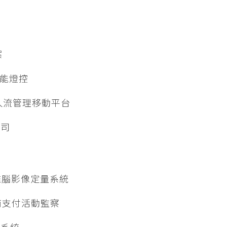
案
M 智能燈控
– 實時人流管理移動平台
公司
精准腦影像定量系統
非法電商支付活動監察
查系統