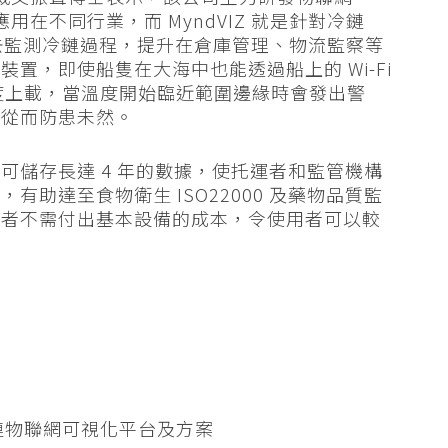
用在不同行業，而 MyndVIZ 就是針對冷鏈
管理去監測冷鏈過程，提升在倉庫管理、物流監察等
置，即使船隻在大海中也能透過船上的 Wi-Fi
時溫度上載，當溫度開始臨近範圍邊緣時會發出警
，從而防患未然。
可儲存長達 4 年的數據，使托運者和監管機構
助達至食物衛生 ISO22000 及藥物品質監
用者不需付出基本設備的成本，令使用者可以較
 冷鏈物聯網可視化平台及方案