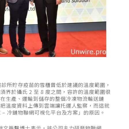
及西醫診所貯存疫苗的雪櫃曾低於建議的溫度範圍，
界於攝氏 2 至 8 度之間，容許的溫度範圍很
而在生產、運輸到儲存的整個冷凍物流輸送鏈
時把溫度資料上傳到雲端讓托運人監察，而這就
Z – 冷鏈物聯網可視化平台及方案」的原因。
總裁文振聲博士表示，該公司主力研發物聯網