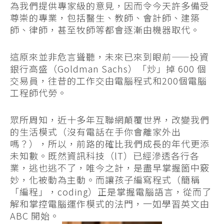
為我們提供專家級的意見，因而令今天許多備受
尊崇的專業，包括醫生、教師、會計師、建築
師、律師，甚至牧師等都會逐漸由機器取代。
這原來並非危言聳聽，未來已來到眼前——投資
銀行高盛（Goldman Sachs）「炒」掉 600 個
交易員，往昔的工作交由電腦程式和200個電腦
工程師代勞。
眾所周知，近十多年互聯網顛覆世界，改變我們
的生活模式（沒有電話在手你會離家外出
嗎？），所以，前路的確比我們成長的年代更添
未知數。既然資訊科技（lT）已經滲透各行各
業，逃也逃不了，唯今之計，是盡早掌握箇中竅
妙，化被動為主動。而讓孩子編寫程式（簡稱
「編程」，coding）正是掌握電腦語言，從而了
解和掌控電腦運作模式的法門，一如學習英文由
ABC 開始。