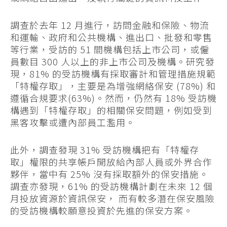
調查於去年 12 月進行，訪問金融和保險、物流
和運輸、政府和公共機構、進出口、批發和零售
等行業，受訪的 51 間機構包括上市公司，或僱
員數目 300 人以上的非上市公司及機構。研究發
現，81% 的受訪機構有採取審計和管理措施規範
「特權存取」，主要是為增強網絡保安 (78%) 和
遵循合規要求(63%)。然而，仍然有 18% 受訪機
構遇到「特權存取」的相關保安問題，例如受到
黑客攻擊或遭內部員工濫用。
此外，調查發現 31% 受訪機構把有「特權存
取」權限的共享帳戶開放給內部人員或外界合作
夥伴，當中有 25% 沒有採取額外的保安措施。
調查亦發現，61% 的受訪機構計劃在未來 12 個
月投放資源於資訊保安， 而有較多潛在保安風險
的受訪機構較願意投資於先進的保安方案。