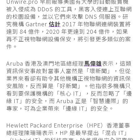
Unwire.pro 早前報導美國有大學的自動販賣機
被入侵成為 DDoS 的工具，黑客入侵連上互聯網
的校園設備，並以它們來攻擊 DNS 伺服器。研
究機構 Gartner
估計
2017 年物聯網連網裝置將
達到 84 億件，2020 年更達到 204 億件，如果
再不正視物聯網設備保安，將引發更多類似的案
件。
Aruba 香港及澳門地區總經理
馬偉雄
表示，這類
資訊保安事故對當事人當然是「壞新聞」，但從
業界來看卻有助令其他機構正視物聯網的資訊保
安風險，反而算是「好新聞」。他指很多機構只
看到要保護機構的「核心 IT」，反而忽略了「邊
緣 IT」的安全，而 Aruba 正是「智慧邊際」的
專家，可為企業帶來「邊緣 IT」的安全。
Hewlett Packard Enterprise（HPE）香港董事
總經理陳珊珊表示，HP 是最早提出「混合 IT」
（Hybrid IT）的科技廠商，除能提供安全可靠的