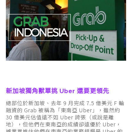
新加坡獨角獸單挑 Uber 還要更領先
總部位於新加坡、去年 9 月完成 7.5 億美元 F 輪
融資的 Grab 被稱為「東南亞 Uber」，雖然約
30 億美元估值遠不如 Uber 誇張（或說是離
地），但他們在東南亞的成績卻遠優於 Uber，
據業界推估他們在東南亞的業務規模是 Uber 的