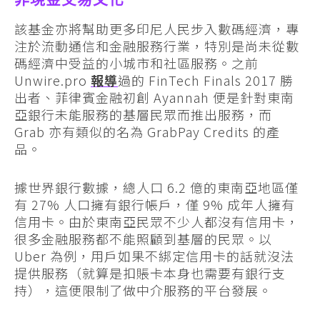
該基金亦將幫助更多印尼人民步入數碼經濟，專
注於流動通信和金融服務行業，特別是尚未從數
碼經濟中受益的小城市和社區服務。之前
Unwire.pro
報導
過的 FinTech Finals 2017 勝
出者、菲律賓金融初創 Ayannah 便是針對東南
亞銀行未能服務的基層民眾而推出服務，而
Grab 亦有類似的名為 GrabPay Credits 的產
品。
據世界銀行數據，總人口 6.2 億的東南亞地區僅
有 27% 人口擁有銀行帳戶，僅 9% 成年人擁有
信用卡。由於東南亞民眾不少人都沒有信用卡，
很多金融服務都不能照顧到基層的民眾。以
Uber 為例，用戶如果不綁定信用卡的話就沒法
提供服務（就算是扣賬卡本身也需要有銀行支
持），這便限制了做中介服務的平台發展。