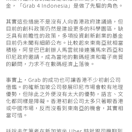
金，「Grab 4 Indonesia」是做了先驅的角色。
其實這些措施不是沒有人向香港政府建議過，但
目前的創科政策仍然是建設更多的科學園區，缺
乏具有前瞻性的政策，多項投資創新創業的基金
目前仍未聞有細節公布。比較起來東南亞就相當
積極，阿里巴巴創辦人馬雲就接連獲馬來西亞和
印尼政府邀請，成為當地的數碼經濟和電子商貿
的顧問，力求不在數碼經濟上落後。
事實上，Grab 的成功也可讓香港不少初創公司
借鑑。的確新加坡公司發展印尼市場會較有地理
優勢，但除此之外便沒有太大的優勢，語言、文
化都同樣是障礙。香港初創公司太多只著眼香港
或中國市場，反而沒看到東南亞的機會，其實相
當可惜。
話說去年筆者在新加坡坐 Uber 時就跟司機聊到