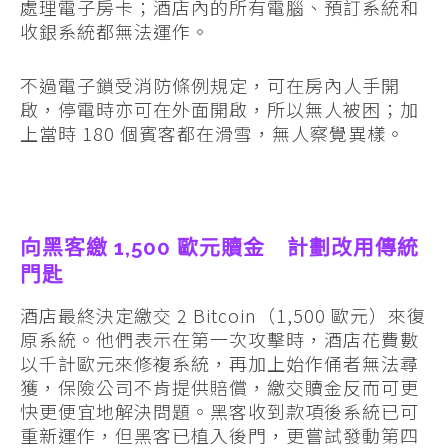
處理電子房卡；酒店內的所有電腦、預訂系統和
收銀系統都無法運作。
不過電子鎖受消防條例規定，可在房內人手開
啟，停電時亦可在外面開啟，所以無人被困；加
上當時 180 個賓客都在滑雪，無人察覺異樣。
向黑客繳 1,500 歐元贖金 計劃改用傳統
門匙
酒店最終決定繳交 2 Bitcoin（1,500 歐元）來復
原系統。他們表示在第一次攻擊時，酒店花費數
以千計歐元來修複系統，再加上始作俑者無法尋
獲，保險公司不肯提供賠償，繳交贖金反而可更
快更便宜地解決問題。黑客收到款項後系統已可
重新運作，但黑客已植入後門，更嘗試發動第四