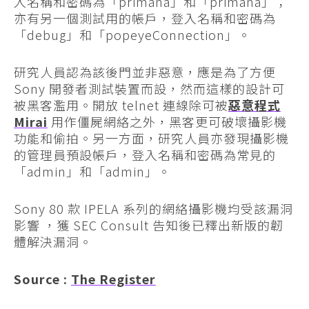
入名稱和密碼為「primana」和「primana」；
亦有另一個測試用的帳戶，登入名稱和密碼為
「debug」和「popeyeConnection」。
研究人員認為該後門並非惡意，應是為了方便
Sony 開發者測試裝置而設，然而這樣的設計可
被黑客濫用。開放 telnet 連線除可被
惡意程式
Mirai
用作僵屍網絡之外，黑客更可破壞攝影機
功能和偷拍。另一方面，研究人員亦發現攝影機
的管理員預設帳戶，登入名稱和密碼為常見的
「admin」和「admin」。
Sony 80 款 IPELA 系列的網絡攝影機均受該漏洞
影響 ，獲 SEC Consult 告知後已釋出新版的韌
體解決漏洞。
Source :
The Register