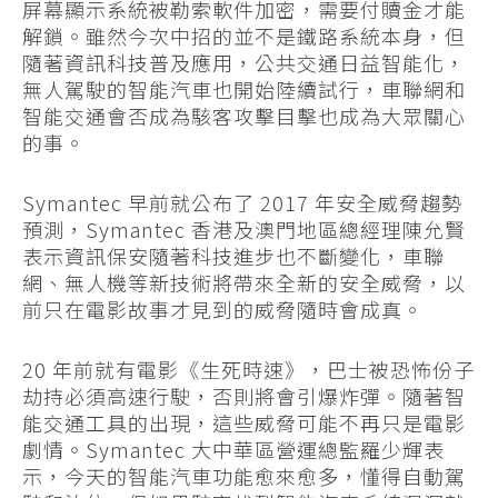
屏幕顯示系統被勒索軟件加密，需要付贖金才能
解鎖。雖然今次中招的並不是鐵路系統本身，但
隨著資訊科技普及應用，公共交通日益智能化，
無人駕駛的智能汽車也開始陸續試行，車聯網和
智能交通會否成為駭客攻擊目擊也成為大眾關心
的事。
Symantec 早前就公布了 2017 年安全威脅趨勢
預測，Symantec 香港及澳門地區總經理陳允賢
表示資訊保安隨著科技進步也不斷變化，車聯
網、無人機等新技術將帶來全新的安全威脅，以
前只在電影故事才見到的威脅隨時會成真。
20 年前就有電影《生死時速》，巴士被恐怖份子
劫持必須高速行駛，否則將會引爆炸彈。隨著智
能交通工具的出現，這些威脅可能不再只是電影
劇情。Symantec 大中華區營運總監羅少輝表
示，今天的智能汽車功能愈來愈多，懂得自動駕