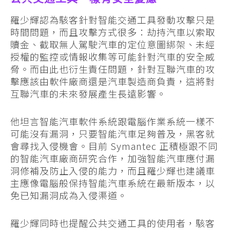
羅少輝認為駭客針對智能交通工具發動攻擊只是
時間問題，而且攻擊方式很多：劫持汽車以索取
贖金、截取無人駕駛汽車的定位意圖綁架、未經
授權的監控或情報收集等可能針對汽車的安全威
脅。而由此也衍生責任問題，針對互聯汽車的攻
擊應該由軟件廠商還是汽車製造商負責，這將對
互聯汽車的未來發展產生長遠影響。
他坦言智能汽車軟件系統跟電腦作業系統一樣不
可能沒有漏洞，只要智能汽車足夠普及，黑客就
會尋找入侵機會。目前 Symantec 正積極跟不同
的智能汽車廠商研究合作，加強智能汽車應付漏
洞修補及防止入侵的能力，而且羅少輝也建議車
主應像電腦般保持智能汽車系統在最新版本，以
免已知漏洞成為入侵渠道。
羅少輝同時也提醒公共交通工具的使用者，駭客