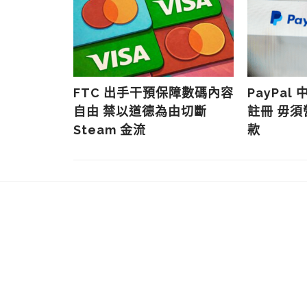
全球錢包互通
FTC 出手干預保障數碼內容
PayPa
通多國數碼
自由 禁以道德為由切斷
註冊 毋
 Pay
Steam 金流
款