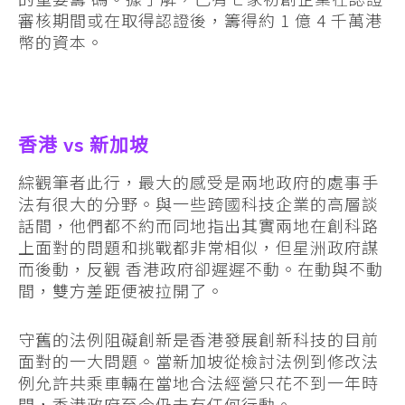
審核期間或在取得認證後，籌得約 1 億 4 千萬港
幣的資本。
香港 vs 新加坡
綜觀筆者此行，最大的感受是兩地政府的處事手
法有很大的分野。與一些跨國科技企業的高層談
話間，他們都不約而同地指出其實兩地在創科路
上面對的問題和挑戰都非常相似，但星洲政府謀
而後動，反觀 香港政府卻遲遲不動。在動與不動
間，雙方差距便被拉開了。
守舊的法例阻礙創新是香港發展創新科技的目前
面對的一大問題。當新加坡從檢討法例到修改法
例允許共乘車輛在當地合法經營只花不到一年時
間，香港政府至今仍未有任何行動。