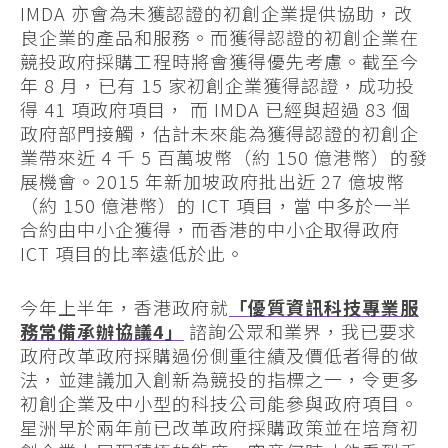
IMDA 亦會為未獲認證的初創企業提供協助，改
良企業的產品和服務。而獲得認證的初創企業在
競投政府採購工程時將會獲得優先考慮。截至今
年 8 月，已有 15 家初創企業獲得認證，成功投
得 41 項政府項目， 而 IMDA 已經與超過 83 個
政府部門接觸，估計未來能為獲得認證的初創企
業帶來近 4 千 5 百萬坡幣（約 150 億港幣）的發
展機會。2015 年新加坡政府批出近 27 億坡幣
（約 150 億港幣）的 ICT 項目，當 中多於一半
合約由中小企獲得，而香港的中小企取得政府
ICT 項目的比率遠低於此。
今年上半年，香港政府就
「優質資訊科技專業服
務常備承辦協議4」
諮詢公眾和業界，我已要求
政府改革政府採購過份側重往績及價低者得的做
法，並建議加入創新為競投的指標之一，令更多
初創企業及中小型的科技公司能參與政府項目。
星洲早於兩年前已改革政府採購政策並在培育初