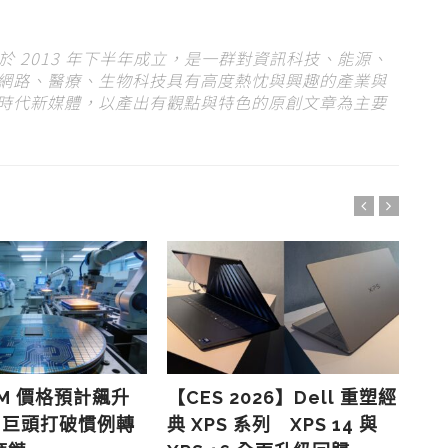
s）於 2013 年下半年成立，是一群對資訊科技、能源、
網路、醫療、生物科技具有高度熱忱與興趣的產業與
時代新媒體，以產出有觀點與特色的原創文章為主要
AM 價格預計飆升
【CES 2026】Dell 重塑經
D
C 巨頭打破慣例轉
典 XPS 系列 XPS 14 與
約