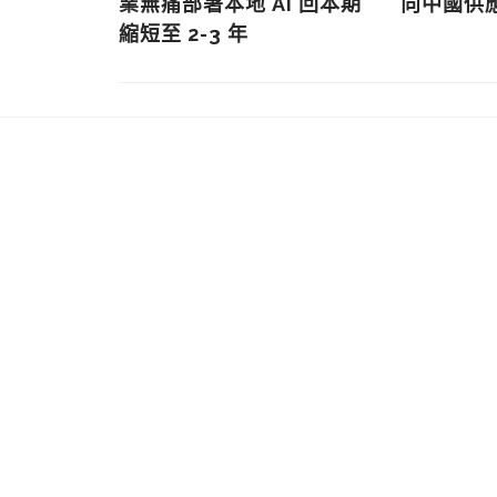
業無痛部署本地 AI 回本期
向中國供
縮短至 2-3 年