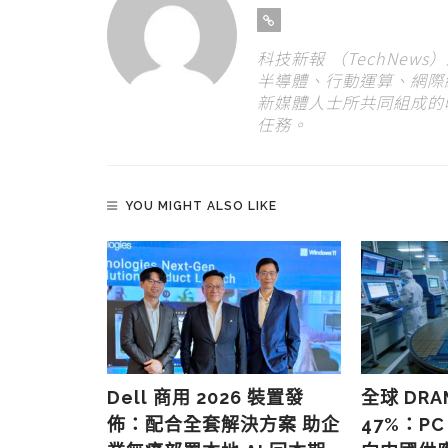
科技新報 （TechNew
半導體、行動運算、網際
新媒體人士所共同組成的
任務。
YOU MIGHT ALSO LIKE
資料庫被
Dell 商用 2026 裝置發
全球 DR
客戶資料外洩
佈：配合全套解決方案 助企
47%：P