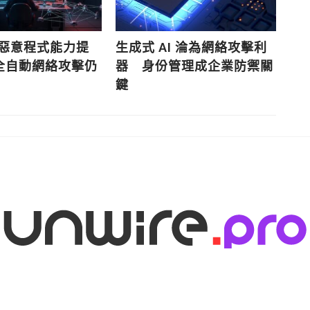
成惡意程式能力提
生成式 AI 淪為網絡攻擊利
D
全自動網絡攻擊仍
器 身份管理成企業防禦關
危
鍵
案