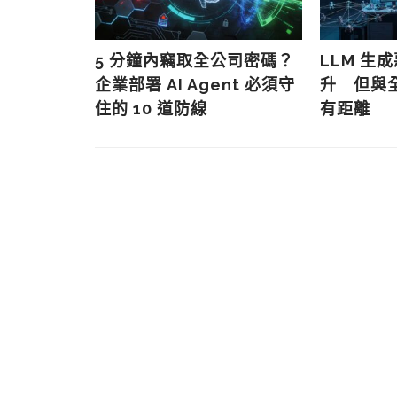
密碼設定錯
5 分鐘內竊取全公司密碼？
LLM 生
求職者資料外
企業部署 AI Agent 必須守
升 但與
」案例
住的 10 道防線
有距離