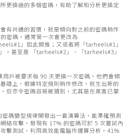
號所更換過的多個密碼，有助了解和分析更換定
。
時會有共通的習慣，就是傾向對之前的密碼稍作
」格式的密碼，通常第一次會更改為
heels#1」如此類推；又或者將「tarheels#1」
1」，甚至是 「tarheels#2」、「tarheels#3」
出如果用戶被要求每 90 天更換一次密碼，他們會傾
的基礎上，根據特定規則稍作修改，就生出新的
憶，但亦令密碼容易被猜到，尤其是在黑客已掌
現的密碼變型規律開發出一套演算法，能準確預測
絡攻擊，發現有 17% 的密碼可於 5 次嘗試內
攻擊測試，利用高效能電腦作運算分析，41%