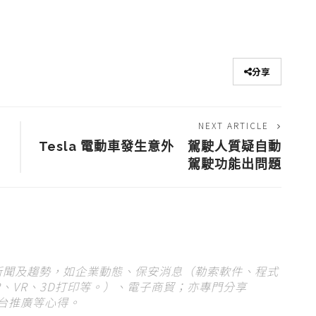
分享
NEXT ARTICLE
件
Tesla 電動車發生意外 駕駛人質疑自動
駕駛功能出問題
 新聞及趨勢，如企業動態、保安消息（勒索軟件、程式
、VR、3D打印等。）、電子商貿；亦專門分享
平台推廣等心得。