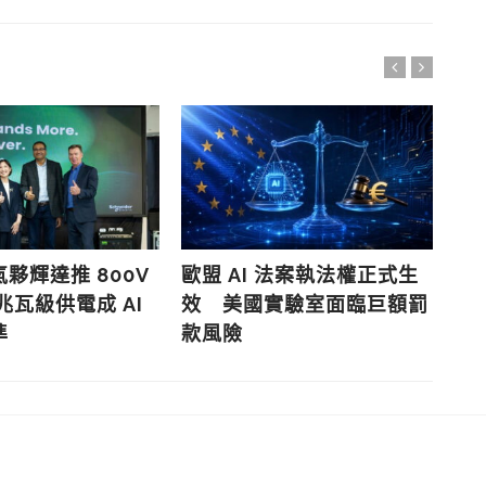
日
決
考
夥輝達推 800V
歐盟 AI 法案執法權正式生
兆瓦級供電成 AI
效 美國實驗室面臨巨額罰
準
款風險