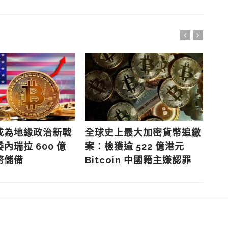
成為地緣政治新戰
全球史上最大加密貨幣追繳
Bi
內瑞拉 600 億
案：檢獲逾 522 億港元
關
幣儲備
Bitcoin 中國籍主嫌認罪
市