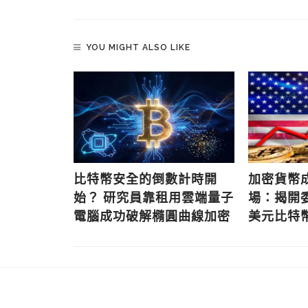
YOU MIGHT ALSO LIKE
itcoin
比特幣安全的倒數計時開
加密貨幣
突破
始？ 研究員靠租用雲端量子
場：揭開委
電腦成功破解橢圓曲線加密
美元比特