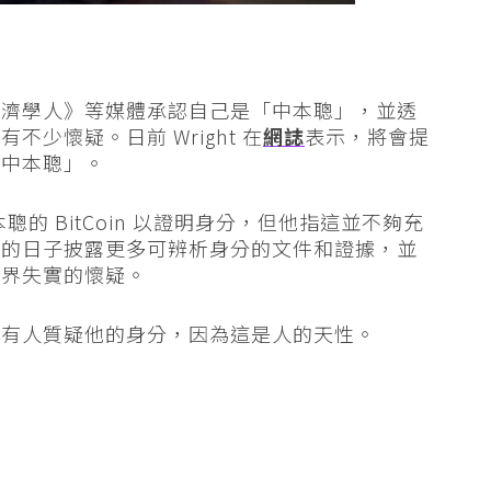
C 和 《經濟學人》等媒體承認自己是「中本聰」，並透
少懷疑。日前 Wright 在
網誌
表示，將會提
「中本聰」。
聰的 BitCoin 以證明身分，但他指這並不夠充
來的日子披露更多可辨析身分的文件和證據，並
駁外界失實的懷疑。
會有人質疑他的身分，因為這是人的天性。