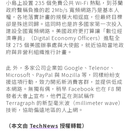
小島上設置 235 個免費公共 Wi-Fi 熱點，到芬蘭
政府聲稱負擔的起 2Mb/s 寬頻網路乃是基本人
權，各地落實計畫的規模大相逕庭，但最終目標
卻是殊途同歸。這同時也是許多國家第一次投入
建設全國寬頻網路。美國政府更打算讓「數位經
濟專員」（Digital Economy Officers）進駐全
球 275 個美國辦事處與大使館，就近協助當地政
府與非營利組織推行計畫。
此 外，多家公司企業如 Google、Telenor、
Microsoft、PayPal 與 Mozilla 等，同樣紛紛支
援這項行動，致力開拓新消費客群，並提供低成
本網路。無獨有偶，稍早 Facebook 也在 F8 開
發者大會上宣布，他們正在測試稱作
Terragraph 的新型毫米波（millimeter wave）
技術，協助偏遠地區的人上網。
（本文由
TechNews
授權轉載）