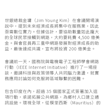
世銀總裁金墉（Jim Young Kim）在會議開場演
說中，提到未來經濟成長將集中在服務業，因此
亟需數位實力。但據估計，要協助數量如此龐大
的全球民眾接觸到網路，大約要耗費 4,500 億美
金。與會官員再三重申網路發展對經濟成長的助
益，最後達成共識，宣布將投資 200 億美金。
會議前一天，國務院與電機電子工程師學會網路
行動（IEEE Internet Initiative）進行了一場座
談，邀請科技與政策領導人共同腦力激盪，就實
務應用討論如何克服跨區域聯繫的困難。
包含印度在內，超過 35 個國家正式簽署加入這
項行動，承諾拓展公共網路，為鄉村人口建立通
訊設施。環視全球，從模里西斯（Mauritius）的