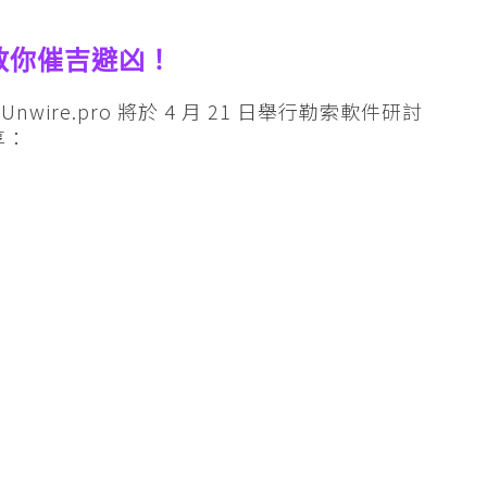
教你催吉避凶！
re.pro 將於 4 月 21 日舉行勒索軟件研討
享：