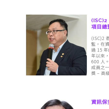
(ISC
項目總
(ISC
監，在資
過 15
年以來，
600 人。2
成員之一
獎 – 
資訊保