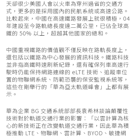
天卻很少美國人會以火車為穿州過省的交通方
式，更多的是採用國內的民航系統或高速公路。
比較起來，中國在高速鐵路發展上就很積極，04
年建設至今路軌總長度達二萬公里，已佔全球高
鐵的 50% 以上，超越其他國家的總和。
中國重視鐵路的價值觀不僅反映在路軌長度上，
還包括以鐵路為中心發展的資訊科技。鐵路科技
並非指高鐵時速刷新紀錄，還有確保列車高速行
駛時仍能保持網路連線的 eLTE 技術、追蹤車位
置的物聯網系統、防範恐襲的保安監視系統等，
這些在剛舉行的「華為亞太軌道峰會」上都有展
示。
華為企業 BG 交通系統部部長袁希林談論顛覆性
技術對於軌道交通行業的影響：「以雲計算為核
心的新技術正在改變軌道交通行業，因此華為積
極推動 LTE、物聯網、雲計算、BYOD、敏捷網