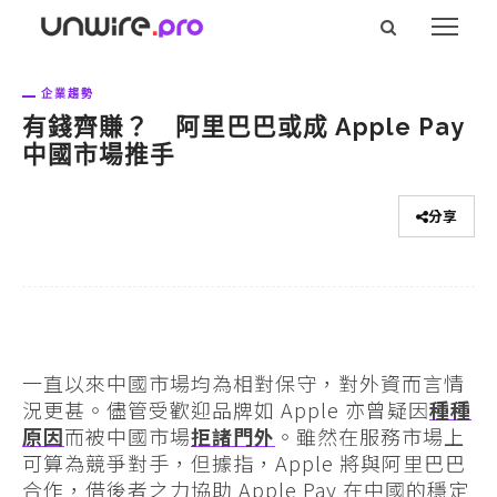
企業趨勢
有錢齊賺？ 阿里巴巴或成 Apple Pay
中國市場推手
分享
一直以來中國市場均為相對保守，對外資而言情
況更甚。儘管受歡迎品牌如 Apple 亦曾疑因
種種
原因
而被中國市場
拒諸門外
。雖然在服務市場上
可算為競爭對手，但據指，Apple 將與阿里巴巴
合作，借後者之力協助 Apple Pay 在中國的穩定