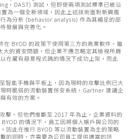
ity Testing，DAST) 測試，但即使兩項測試標準已被沿
流動裝置為一個全新領域，因此上述技術面對新興風
(behavior analysis) 作為其補足的部
有待發展與完善化。
許在 BYOD 的政策下使用第三方的商業軟件，雖
代表並無太大的資安問題，但企業不應忽略定其檢視所周
可以在藏有惡意程式碼的情況下成功上架，而此
將會轉至智能手機與平板上，因為現時的攻擊比例已大
時脆弱的流動裝置保安系統，Gartner 建議企
行與有效的方案。
部攻擊，但他們推斷至 2017 年為止，企業資料的
BYOD 的情況下，員工因將個人帳戶與公司的
因此在推行 BYOD 等以流動裝置為主的策略
攻擊的同時，亦需要為公司員工提供適當的培