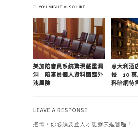
YOU MIGHT ALSO LIKE
共系統遭網
美加陪審員系統驚現嚴重漏
意大利酒
居民個人資
洞 陪審員個人資料面臨外
侵 10 
洩風險
料暗網待
LEAVE A RESPONSE
抱歉，你必須要
登入
才能發表迴響喔！