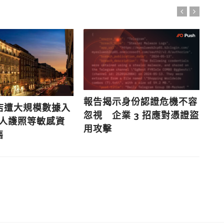
報告揭示身份認證危機不容
店遭大規模數據入
連
忽視 企業 3 招應對憑證盜
萬人護照等敏感資
市
用攻擊
售