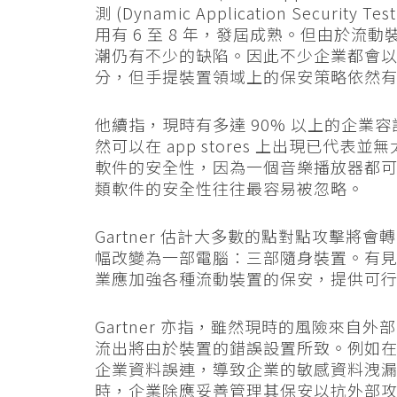
測 (Dynamic Application Secur
用有 6 至 8 年，發屆成熟。但由於
潮仍有不少的缺陷。因此不少企業都會以行為分析 
分，但手提裝置領域上的保安策略依然
他續指，現時有多達 90% 以上的企業容
然可以在 app stores 上出現已
軟件的安全性，因為一個音樂播放器都
類軟件的安全性往往最容易被忽略。
Gartner 估計大多數的點對點攻擊
幅改變為一部電腦：三部隨身裝置。有見現
業應加強各種流動裝置的保安，提供可
Gartner 亦指，雖然現時的風險來自外
流出將由於裝置的錯誤設置所致。例如在 
企業資料誤連，導致企業的敏感資料洩漏。
時，企業除應妥善管理其保安以抗外部