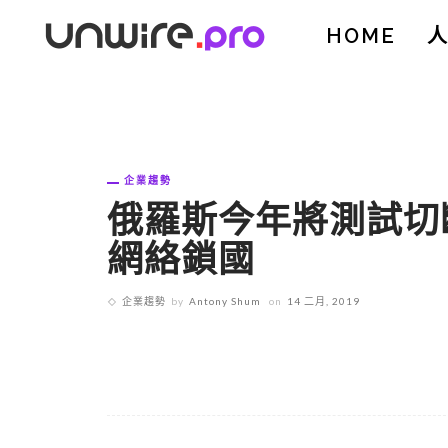
HOME
企業趨勢
俄羅斯今年將測試切
網絡鎖國
企業趨勢
by
Antony Shum
on
14 二月, 2019