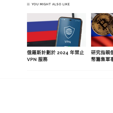
YOU MIGHT ALSO LIKE
BM 陸續
俄羅斯計劃於 2024 年禁止
研究指親
員工
VPN 服務
幣籌集軍