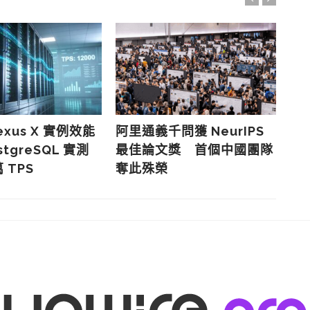
exus X 實例效能
阿里通義千問獲 NeurIPS
M
tgreSQL 實測
最佳論文獎 首個中國團隊
心
萬 TPS
奪此殊榮
型