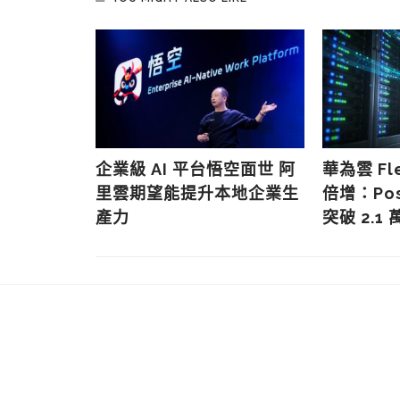
模故障警
企業級 AI 平台悟空面世 阿
華為雲 Fl
中化風險
里雲期望能提升本地企業生
倍增：Pos
關鍵
產力
突破 2.1 