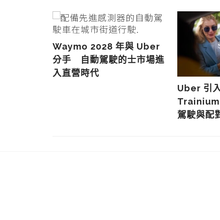
Waymo 2028 年與 Uber
分手 自動駕駛的士市場進
入直營時代
全數 Uber
Uber 引
流
Traini
駕駛與配