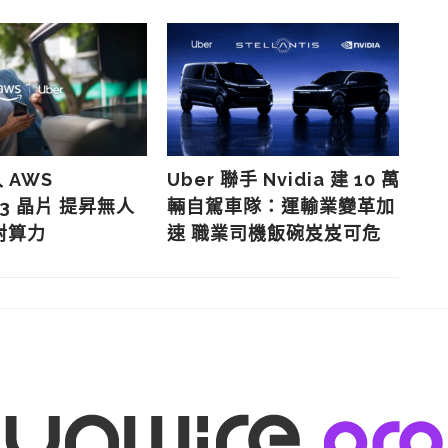
入 AWS
Uber 聯手 Nvidia 建 10 萬
U
um3 晶片 提昇無人
輛自駕車隊：運輸業變革加
用
對算力
速 職業司機飯碗岌岌可危