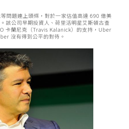
辭職等問題連上頭條，對於一家估值高達 690 億美
刻。該公司早期投資人、荷里活明星艾斯頓古查
O 卡蘭尼克（Travis Kalanick）的支持，Uber
ber 沒有得到公平的對待。